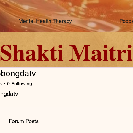
Mental Health Therapy
Podca
Shakti Maitri
obongdatv
s
0
Following
ongdatv
Forum Posts