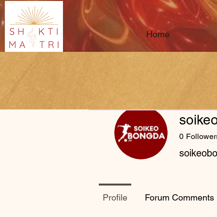
Home
soike
0
Follower
soikeob
Profile
Forum Comments