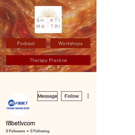
Podcast
Workshops
Therapy Practice
More actions
Message
Follow
f8betlvcom
0 Followers
0 Following