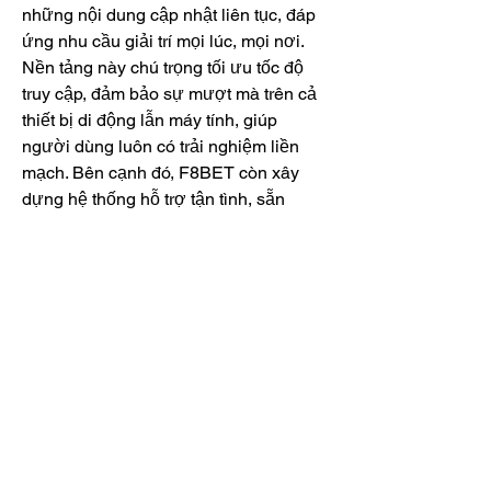
những nội dung cập nhật liên tục, đáp 
ứng nhu cầu giải trí mọi lúc, mọi nơi. 
Nền tảng này chú trọng tối ưu tốc độ 
truy cập, đảm bảo sự mượt mà trên cả 
thiết bị di động lẫn máy tính, giúp 
người dùng luôn có trải nghiệm liền 
mạch. Bên cạnh đó, F8BET còn xây 
dựng hệ thống hỗ trợ tận tình, sẵn 
sàng giải đáp và đồng hành cùng 
người dùng trong suốt quá trình sử 
dụng. Với định hướng phát triển bền 
vững, trang web không ngừng cải tiến 
chất lượng dịch vụ, mang đến môi 
trường trực tuyến an toàn, tiện lợi và 
đáng tin cậy.
Contact