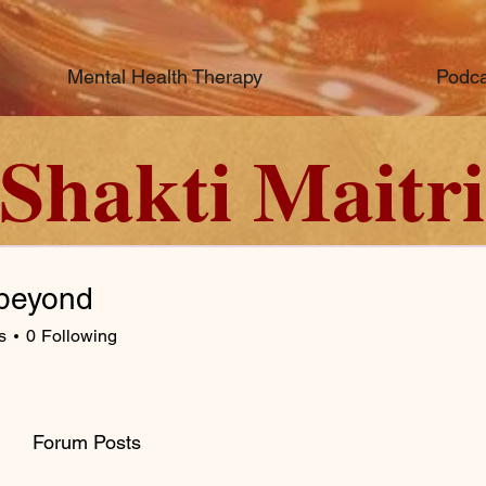
Mental Health Therapy
Podca
Shakti Maitri
beyond
s
0
Following
Forum Posts