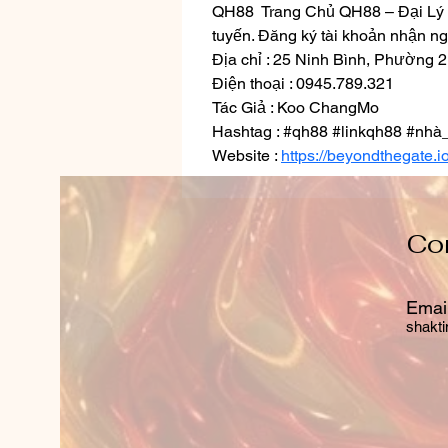
QH88  Trang Chủ QH88 – Đại Lý Q
tuyến. Đăng ký tài khoản nhận ng
Địa chỉ : 25 Ninh Bình, Phường 2
Điện thoại : 0945.789.321
Tác Giả : Koo ChangMo
Hashtag : #qh88 #linkqh88 #nh
Website : 
https://beyondthegate.io
Co
Email
shakti