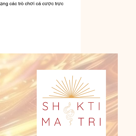
ng các trò chơi cá cược trực 