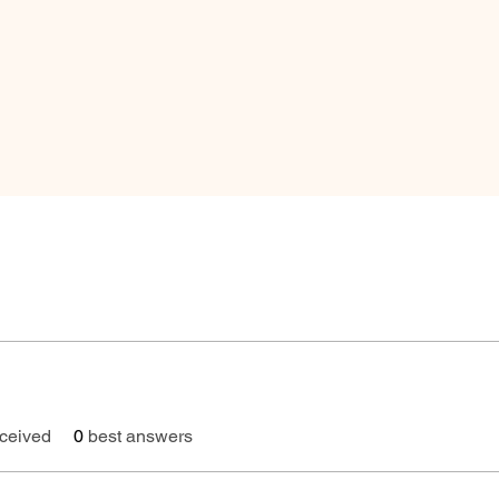
ceived
0
best answers