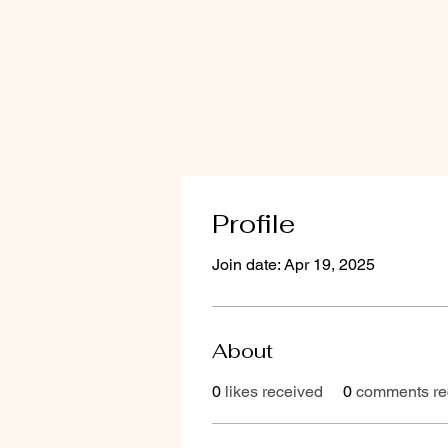
Profile
Join date: Apr 19, 2025
About
0
likes received
0
comments re