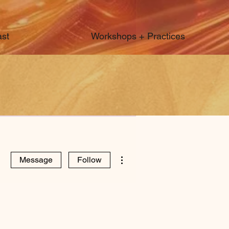
st
Workshops + Practices
More actions
Message
Follow