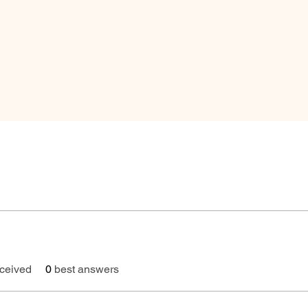
ceived
0
best answers