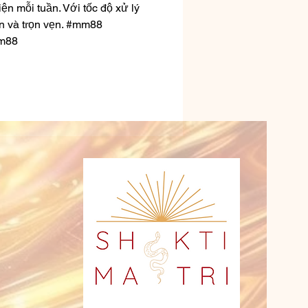
n mỗi tuần. Với tốc độ xử lý 
àn và trọn vẹn. #mm88 
m88