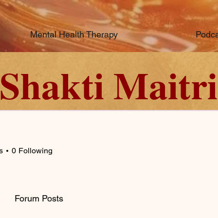
Mental Health Therapy
Podca
Shakti Maitri
s
0
Following
Forum Posts