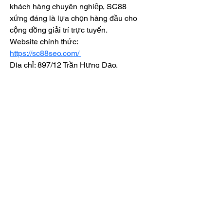
khách hàng chuyên nghiệp, SC88 
xứng đáng là lựa chọn hàng đầu cho 
cộng đồng giải trí trực tuyến.
Website chính thức: 
https://sc88seo.com/ 
Địa chỉ: 897/12 Trần Hưng Đạo, 
Phường 1, Quận 5, Thành phố Hồ Chí 
Minh, Vietnam 
Hotline 24/7: 0964.775.109
#sc88 #nhacaisc88 #trangchusc88 
#sc_88 #linksc88 #sc88chinhthuc 
#sc88seocom
Contact
Email:
shaktimaitri@outlook.com